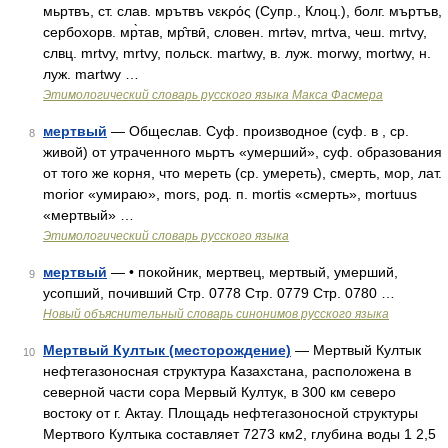
мьртвъ, ст. слав. мрътвъ νεκρός (Супр., Клоц.), болг. мъртъв,
сербохорв. мр̀тав, мр̑твӣ, словен. mrtǝv, mrtva, чеш. mrtvy,
слвц. mrtvy, mrtvy, польск. martwy, в. луж. morwy, mortwy, н.
луж. martwy …
Этимологический словарь русского языка Макса Фасмера
мертвый
— Общеслав. Суф. производное (суф. в , ср.
8
живой) от утраченного мьртъ «умерший», суф. образования
от того же корня, что мереть (ср. умереть), смерть, мор, лат.
morior «умираю», mors, род. п. mortis «смерть», mortuus
«мертвый» …
Этимологический словарь русского языка
мертвый
— • покойник, мертвец, мертвый, умерший,
9
усопший, почивший Стр. 0778 Стр. 0779 Стр. 0780 …
Новый объяснительный словарь синонимов русского языка
Мертвый Култык (месторождение)
— Мертвый Култык
10
нефтегазоносная структура Казахстана, расположена в
северной части сора Мервый Култук, в 300 км северо
востоку от г. Актау. Площадь нефтегазоносной структуры
Мертвого Култыка составляет 7273 км2, глубина воды 1 2,5