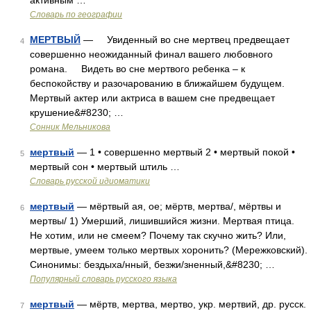
активным …
Словарь по географии
МЕРТВЫЙ
— Увиденный во сне мертвец предвещает
4
совершенно неожиданный финал вашего любовного
романа. Видеть во сне мертвого ребенка – к
беспокойству и разочарованию в ближайшем будущем.
Мертвый актер или актриса в вашем сне предвещает
крушение&#8230; …
Сонник Мельникова
мертвый
— 1 • совершенно мертвый 2 • мертвый покой •
5
мертвый сон • мертвый штиль …
Словарь русской идиоматики
мертвый
— мёртвый ая, ое; мёртв, мертва/, мёртвы и
6
мертвы/ 1) Умерший, лишившийся жизни. Мертвая птица.
Не хотим, или не смеем? Почему так скучно жить? Или,
мертвые, умеем только мертвых хоронить? (Мережковский).
Синонимы: бездыха/нный, безжи/зненный,&#8230; …
Популярный словарь русского языка
мертвый
— мёртв, мертва, мертво, укр. мертвий, др. русск.
7