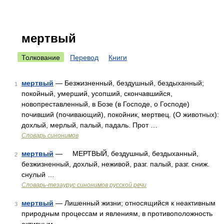
мертвый
Толкование
Перевод
Книги
мертвый
— Безжизненный, бездушный, бездыханный;
1
покойный, умерший, усопший, скончавшийся,
новопреставленный, в Бозе (в Господе, о Господе)
почивший (почивающий), покойник, мертвец. (О животных):
дохлый, мерлый, палый, падаль. Прот …
Словарь синонимов
мертвый
— МЕРТВЫЙ, бездушный, бездыханный,
2
безжизненный, дохлый, неживой, разг. палый, разг. сниж.
снулый …
Словарь-тезаурус синонимов русской речи
мертвый
— Лишенный жизни; относящийся к неактивным
3
природным процессам и явлениям, в противоположность