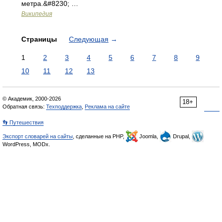
метра.&#8230; …
Википедия
Страницы
Следующая
→
1
2
3
4
5
6
7
8
9
10
11
12
13
© Академик, 2000-2026
18+
Обратная связь:
Техподдержка
,
Реклама на сайте
👣 Путешествия
Экспорт словарей на сайты
, сделанные на PHP,
Joomla,
Drupal,
WordPress, MODx.